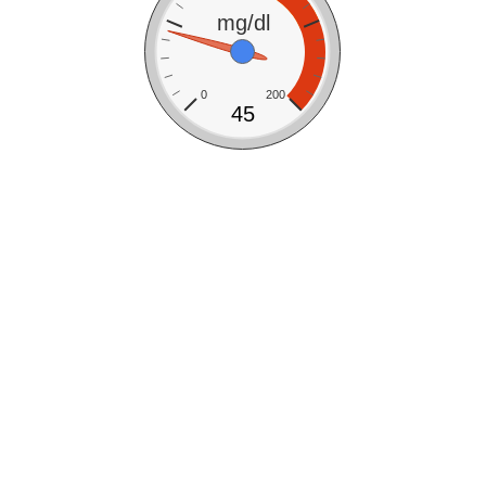
mg/dl
0
200
45