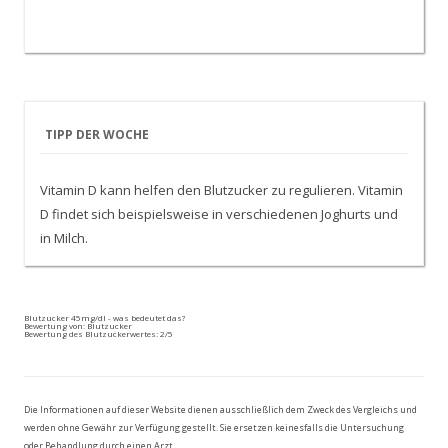
TIPP DER WOCHE
Vitamin D kann helfen den Blutzucker zu regulieren. Vitamin
D findet sich beispielsweise in verschiedenen Joghurts und
in Milch.
Blutzucker 45mg/dl - was bedeutet das?
Bewertung von:
Blutzucker
Bewertung des Blutzuckerwertes:
2
/5
Die Informationen auf dieser Website dienen ausschließlich dem Zweck des Vergleichs und
werden ohne Gewähr zur Verfügung gestellt. Sie ersetzen keinesfalls die Untersuchung
oder Behandlung durch einen Arzt.