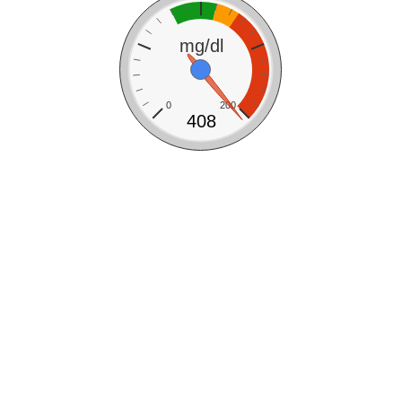
mg/dl
0
200
408