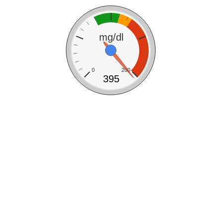
mg/dl
0
200
395