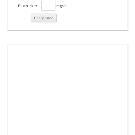
Blutzucker:
mg/dl