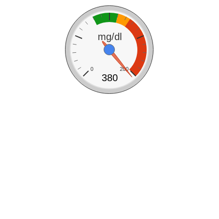
mg/dl
0
200
380