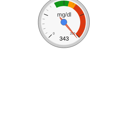
mg/dl
0
200
343