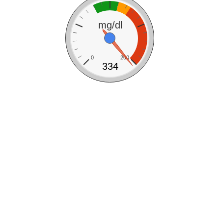
mg/dl
0
200
334