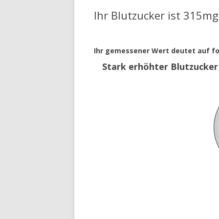
Ihr Blutzucker ist 315mg
NORMALE BLUTZUCKERW
ZU HOHE BLUTZUCKERWE
Ihr gemessener Wert deutet auf fo
Stark erhöhter Blutzucke