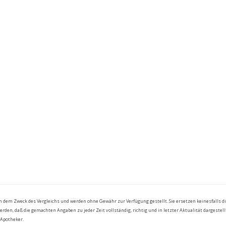
ch dem Zweck des Vergleichs und werden ohne Gewähr zur Verfügung gestellt. Sie ersetzen keinesfalls 
en, daß die gemachten Angaben zu jeder Zeit vollständig, richtig und in letzter Aktualität dargestellt
 Apotheker.