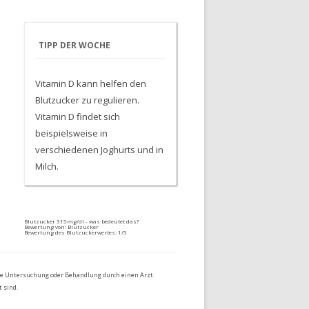
TIPP DER WOCHE
Vitamin D kann helfen den
Blutzucker zu regulieren.
Vitamin D findet sich
beispielsweise in
verschiedenen Joghurts und in
Milch.
Blutzucker 315mg/dl - was bedeutet das?
Bewertung von:
Blutzucker
Bewertung des Blutzuckerwertes:
1
/5
die Untersuchung oder Behandlung durch einen Arzt.
 sind.