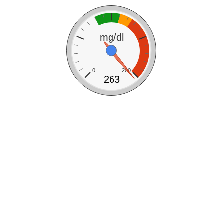
mg/dl
0
200
263