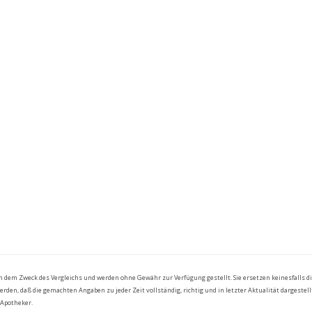
ch dem Zweck des Vergleichs und werden ohne Gewähr zur Verfügung gestellt. Sie ersetzen keinesfalls 
en, daß die gemachten Angaben zu jeder Zeit vollständig, richtig und in letzter Aktualität dargestellt
 Apotheker.