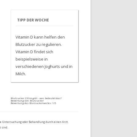
TIPP DER WOCHE
Vitamin D kann helfen den
Blutzucker zu regulieren.
Vitamin D findet sich
beispielsweise in
verschiedenen Joghurts und in
Milch.
Blutzucker 233mg/dl - was bedeutet das?
Bewertung von:
Blutzucker
Bewertung des Blutzuckerwertes:
1
/5
die Untersuchung oder Behandlung durch einen Arzt.
 sind.