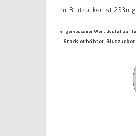
Ihr Blutzucker ist 233mg
NORMALE BLUTZUCKERW
ZU HOHE BLUTZUCKERWE
Ihr gemessener Wert deutet auf fo
Stark erhöhter Blutzucke