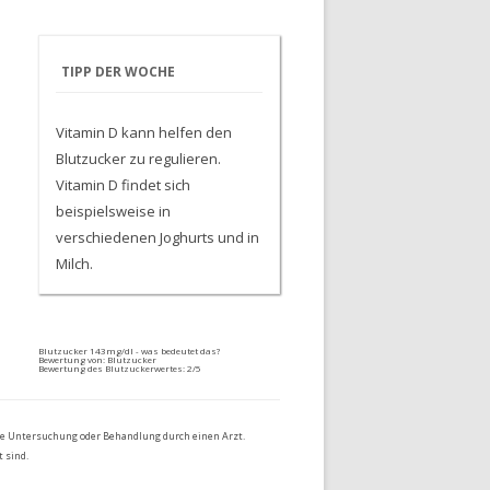
TIPP DER WOCHE
Vitamin D kann helfen den
Blutzucker zu regulieren.
Vitamin D findet sich
beispielsweise in
verschiedenen Joghurts und in
Milch.
Blutzucker 143mg/dl - was bedeutet das?
Bewertung von:
Blutzucker
Bewertung des Blutzuckerwertes:
2
/5
die Untersuchung oder Behandlung durch einen Arzt.
 sind.