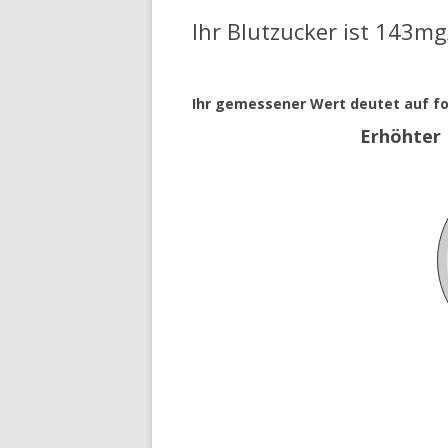
Ihr Blutzucker ist 143mg
NORMALE BLUTZUCKERW
ZU HOHE BLUTZUCKERWE
Ihr gemessener Wert deutet auf fo
Erhöhter 