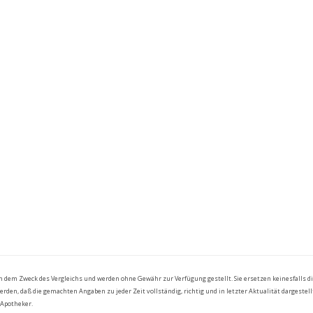
ch dem Zweck des Vergleichs und werden ohne Gewähr zur Verfügung gestellt. Sie ersetzen keinesfalls 
en, daß die gemachten Angaben zu jeder Zeit vollständig, richtig und in letzter Aktualität dargestellt
 Apotheker.